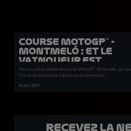
Course MotoGP™ -
Montmeló : Et le
vainqueur est...
Revivez cette septième course MotoGP™ de l'année, qui s'es
Circuit de Barcelona-Catalunya ce dimanche !
16 juin 2019
Recevez la N