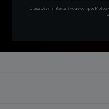
Créez dès maintenant votre compte MotoGP™ e
e