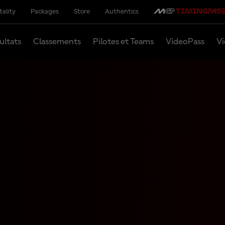
tality
Packages
Store
Authentics
ultats
Classements
Pilotes et Teams
VideoPass
Vi