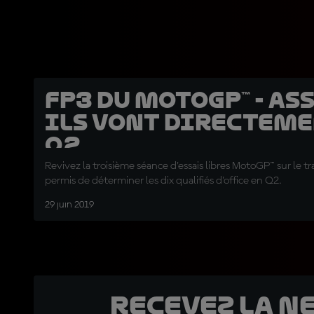
FP3 du MotoGP™ - Ass
Ils vont directeme
Q2...
Revivez la troisième séance d'essais libres MotoGP™ sur le tr
permis de déterminer les dix qualifiés d'office en Q2.
29 juin 2019
Recevez la N