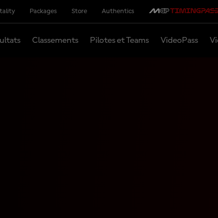
tality
Packages
Store
Authentics
ultats
Classements
Pilotes et Teams
VideoPass
Vi