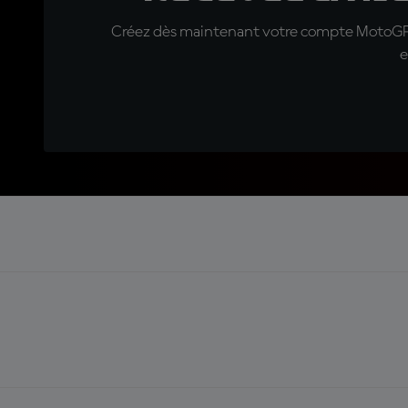
Créez dès maintenant votre compte MotoGP™ e
e