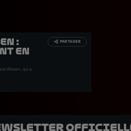
en :
PARTAGER
nt en
acé d'Assen, qui a
ewsletter officielle