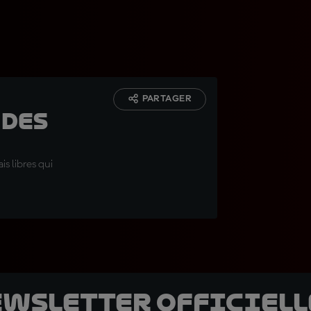
PARTAGER
 des
is libres qui
ewsletter officielle