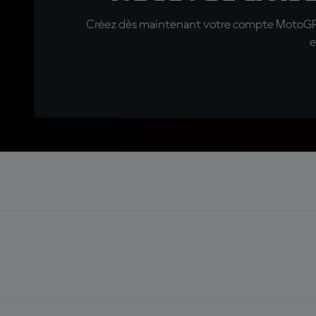
Créez dès maintenant votre compte MotoGP™ e
e