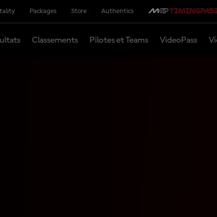
tality
Packages
Store
Authentics
ultats
Classements
Pilotes et Teams
VideoPass
Vi