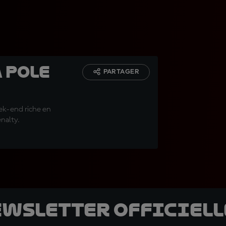
a pole
PARTAGER
ek-end riche en
nalty.
ewsletter officielle