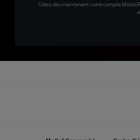
Créez dès maintenant votre compte MotoGP™ e
e