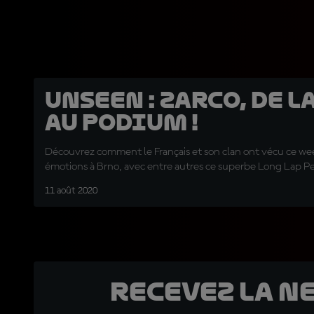
Unseen : Zarco, de l
au podium !
Découvrez comment le Français et son clan ont vécu ce we
émotions à Brno, avec entre autres ce superbe Long Lap Pe
11 août 2020
Recevez la N