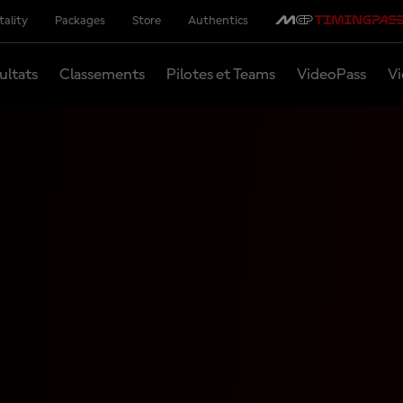
tality
Packages
Store
Authentics
ultats
Classements
Pilotes et Teams
VideoPass
Vi