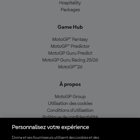
Hospitality
Packages
Game Hub
MotoGP™ Fantasy
MotoGP™ Predictor
MotoGP Guru Predict
MotoGP Guru Racing 25/26
MotoGP™26
À propos
MotoGP Group
Utilisation des cookies
Conditions d'utilisation
Politique de confidentialité
Politique d’achat
Personnalisez votre expérience
Dorna et ses fournisseurs utilisent des cookies et des