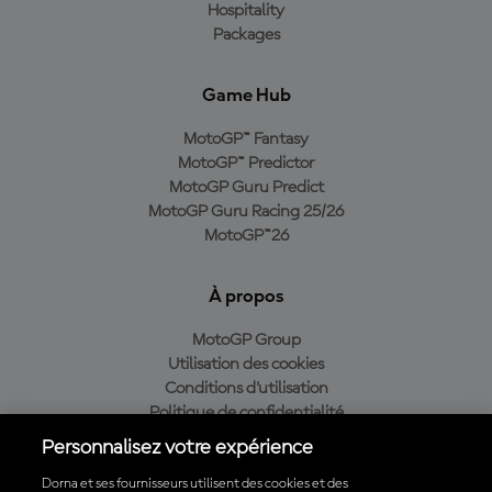
Hospitality
Packages
Game Hub
MotoGP™ Fantasy
MotoGP™ Predictor
MotoGP Guru Predict
MotoGP Guru Racing 25/26
MotoGP™26
À propos
MotoGP Group
Utilisation des cookies
Conditions d'utilisation
Politique de confidentialité
Politique d’achat
Personnalisez votre expérience
Dorna et ses fournisseurs utilisent des cookies et des