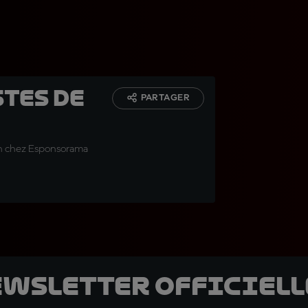
stes de
PARTAGER
don chez Esponsorama
ewsletter officielle