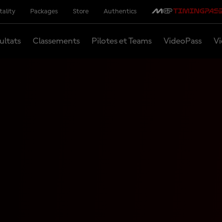
tality
Packages
Store
Authentics
ultats
Classements
Pilotes et Teams
VideoPass
Vi