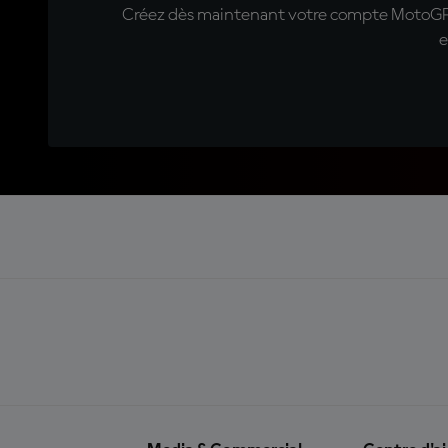
Créez dès maintenant votre compte MotoGP™ e
e