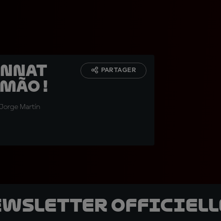
onnat
PARTAGER
mão !
 Jorge Martín
ewsletter officielle