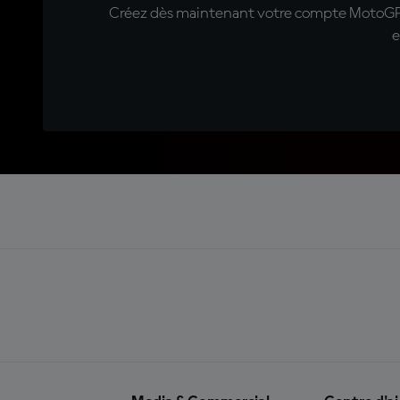
Créez dès maintenant votre compte MotoGP™ e
e