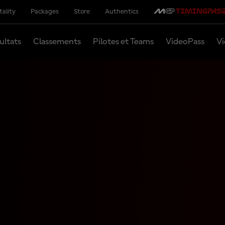
tality
Packages
Store
Authentics
ultats
Classements
Pilotes et Teams
VideoPass
Vi