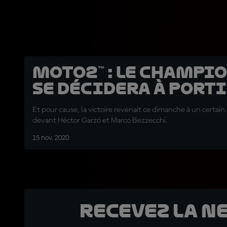
Moto2™ : Le Champi
se décidera à Porti
Et pour cause, la victoire revenait ce dimanche à un certain
devant Héctor Garzó et Marco Bezzecchi.
15 nov. 2020
Recevez la N