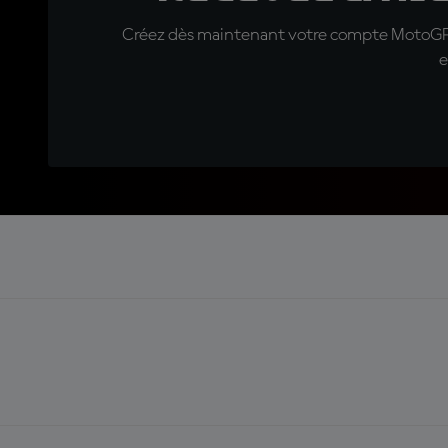
Créez dès maintenant votre compte MotoGP™ e
e