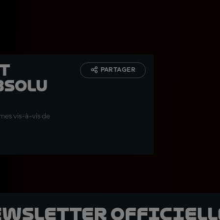
ut
PARTAGER
bsolu
èmes vis-à-vis de
ewsletter officielle