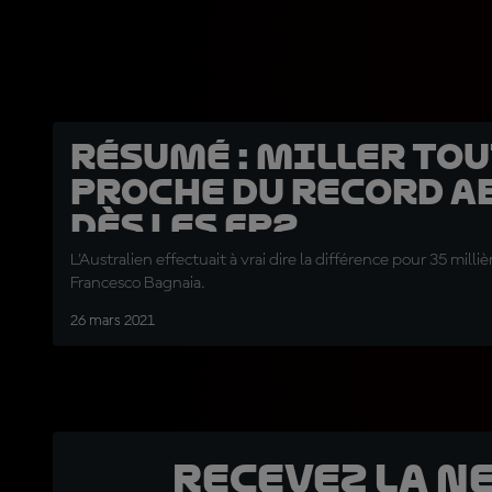
Résumé : Miller to
proche du record a
dès les FP2
L'Australien effectuait à vrai dire la différence pour 35 milli
Francesco Bagnaia.
26 mars 2021
Recevez la N