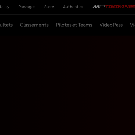
tality
Packages
Store
Authentics
ultats
Classements
Pilotes et Teams
VideoPass
Vi