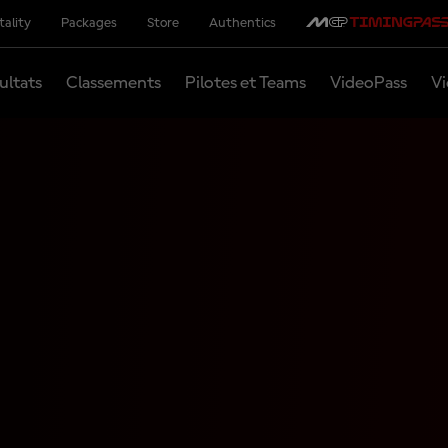
tality
Packages
Store
Authentics
ultats
Classements
Pilotes et Teams
VideoPass
Vi