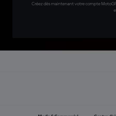
Créez dès maintenant votre compte MotoGP™ e
e