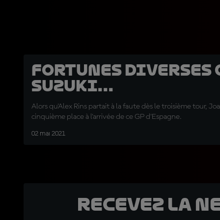
Fortunes diverses 
Suzuki...
Alors qu'Alex Rins partait à la faute dès le troisième tour, Jo
cinquième place à l'arrivée de ce GP d'Espagne.
02 mai 2021
Recevez la N