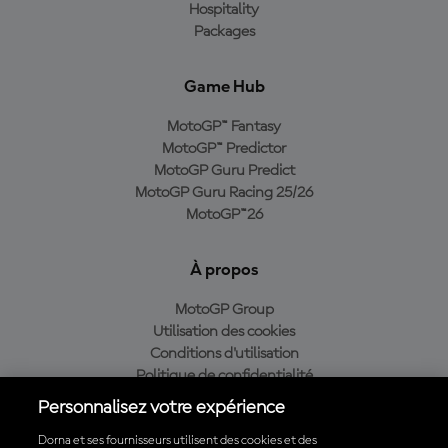
Hospitality
Packages
Game Hub
MotoGP™ Fantasy
MotoGP™ Predictor
MotoGP Guru Predict
MotoGP Guru Racing 25/26
MotoGP™26
À propos
MotoGP Group
Utilisation des cookies
Conditions d'utilisation
Politique de confidentialité
Politique d’achat
Personnalisez votre expérience
Dorna et ses fournisseurs utilisent des cookies et des