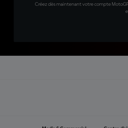
Créez dès maintenant votre compte MotoGP™ e
e