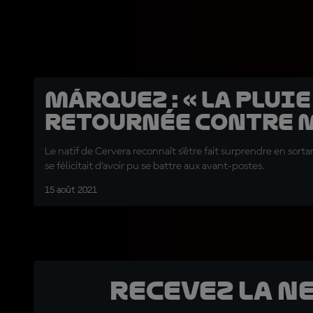
Márquez : « La pluie
retournée contre m
Le natif de Cervera reconnaît s'être fait surprendre en sorta
se félicitait d'avoir pu se battre aux avant-postes.
15 août 2021
Recevez la N