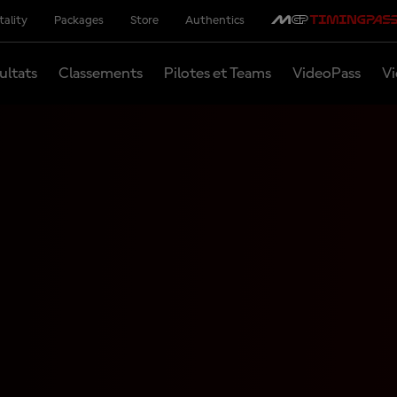
tality
Packages
Store
Authentics
ultats
Classements
Pilotes et Teams
VideoPass
Vi