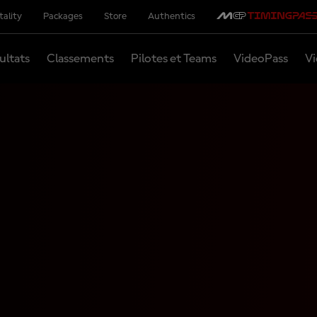
tality
Packages
Store
Authentics
ultats
Classements
Pilotes et Teams
VideoPass
Vi