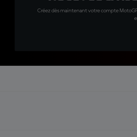
Créez dès maintenant votre compte MotoGP™ e
e