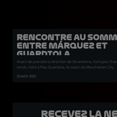
Rencontre au som
entre Márquez et
Guardiola
Avant de prendre la direction de Silverstone, l'octuple C
rendu visite à Pep Guardiola, le coach de Manchester City.
25 août 2021
Recevez la N