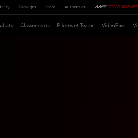
tality
Packages
Store
Authentics
ultats
Classements
Pilotes et Teams
VideoPass
Vi