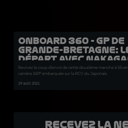
OnBoard 360 - GP de
Grande-Bretagne: L
départ avec Nakag
Revivez le coup d'envoi de cette douzième manche à Silver
caméra 360° embarquée sur la RCV du Japonais.
29 août 2021
Recevez la N