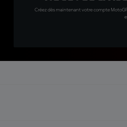
Créez dès maintenant votre compte MotoGP™ e
e