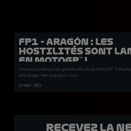
FP1 - Aragón : Les
hostilités sont la
en MotoGP™ !
Vous avez manqué les grands débuts du MotoGP™ à Alcañiz 
rattrapage, rien que pour vous.
10 sept. 2021
Recevez la N