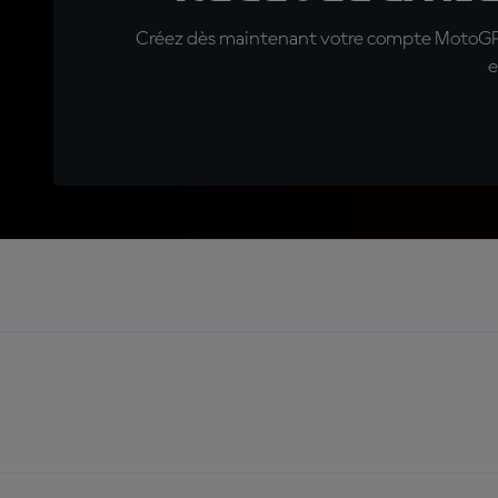
Créez dès maintenant votre compte MotoGP™ e
e