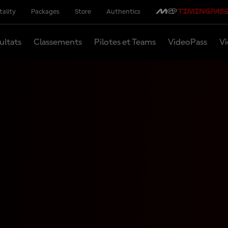
tality
Packages
Store
Authentics
ultats
Classements
Pilotes et Teams
VideoPass
Vi