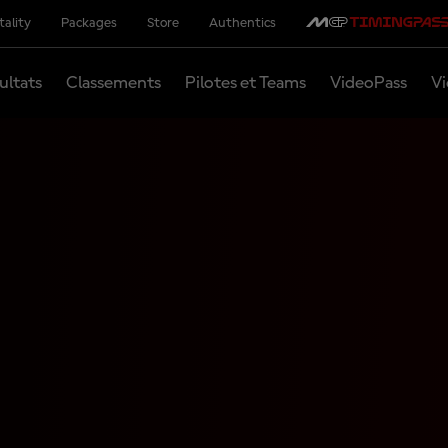
tality
Packages
Store
Authentics
ultats
Classements
Pilotes et Teams
VideoPass
Vi