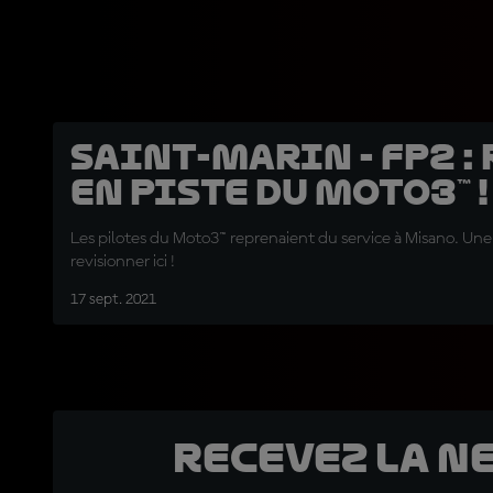
Saint-Marin - FP2 :
en piste du Moto3™ !
Les pilotes du Moto3™ reprenaient du service à Misano. Un
revisionner ici !
17 sept. 2021
Recevez la N