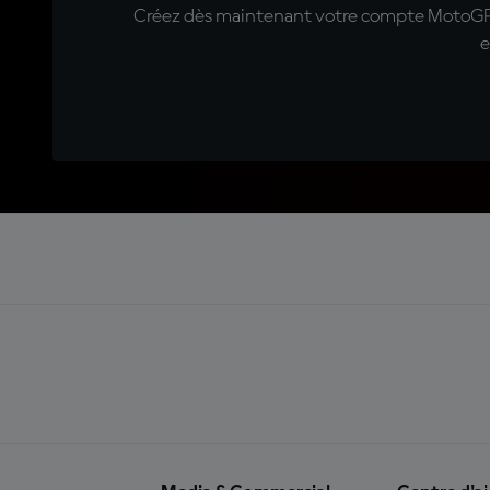
Créez dès maintenant votre compte MotoGP™ e
e