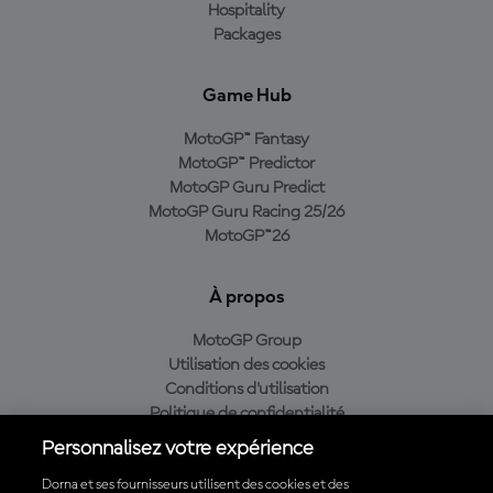
Hospitality
Packages
Game Hub
MotoGP™ Fantasy
MotoGP™ Predictor
MotoGP Guru Predict
MotoGP Guru Racing 25/26
MotoGP™26
À propos
MotoGP Group
Utilisation des cookies
Conditions d'utilisation
Politique de confidentialité
Politique d’achat
Personnalisez votre expérience
Dorna et ses fournisseurs utilisent des cookies et des