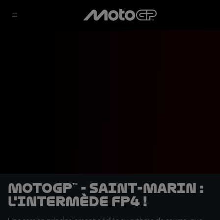
MotoGP™ - Saint-Marin :
L'intermède FP4 !