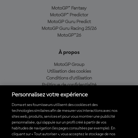
MotoGP™ Fantasy
MotoGP™ Predictor
MotoGP Guru Predict
MotoGP Guru Racing 25/26
MotoGP™26
À propos
MotoGP Group
Utilisation des cookies
Conditions d'utilisation
Politique de confidentialité
Politique d’achat
Personnalisez votre expérience
Dorna et ses fournisseurs utilisent des cookies et des
technologies similaires afin de mesurer vos interactions avec nos
sites web, produits, services et pour vous montrer une publicité
Télécharger l'appli officielle du MotoGP™
personnalisée, qui s’appuie sur un profil créé à partir de vos
habitudes de navigation (les pages consultées par exemple). En
cliquant sur « Tout autoriser », vous acceptez le stockage de nos