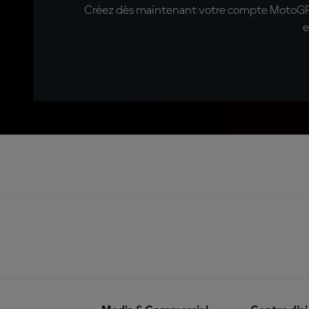
Créez dès maintenant votre compte MotoGP™ e
e