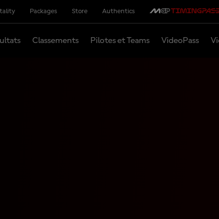
tality
Packages
Store
Authentics
ultats
Classements
Pilotes et Teams
VideoPass
Vi