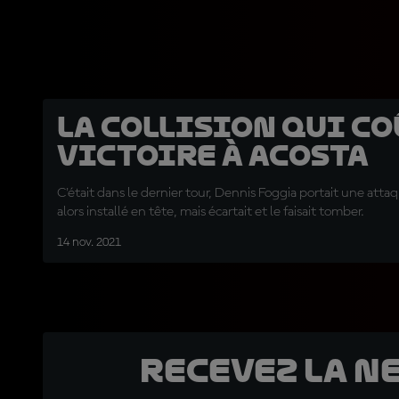
La collision qui co
victoire à Acosta
C'était dans le dernier tour, Dennis Foggia portait une attaq
alors installé en tête, mais écartait et le faisait tomber.
14 nov. 2021
Recevez la N