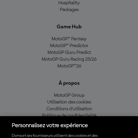
Hospitality
Packages
Game Hub
MotoGP™ Fantasy
MotoGP™ Predictor
MotoGP Guru Predict
MotoGP Guru Racing 25/26
MotoGP™26
À propos
MotoGP Group
Utilisation des cookies
Conditions d'utilisation
Politique de confidentialité
Politique d’achat
Personnalisez votre expérience
Dorna et ses fournisseurs utilisent des cookies et des