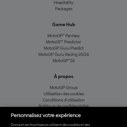
Hospitality
Packages
Game Hub
MotoGP™ Fantasy
MotoGP™ Predictor
MotoGP Guru Predict
MotoGP Guru Racing 25/26
MotoGP™26
À propos
MotoGP Group
Utilisation des cookies
Conditions d'utilisation
Politique de confidentialité
Politique d’achat
Personnalisez votre expérience
Dorna et ses fournisseurs utilisent des cookies et des