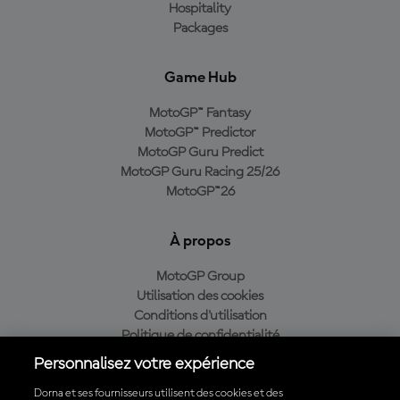
Hospitality
Packages
Game Hub
MotoGP™ Fantasy
MotoGP™ Predictor
MotoGP Guru Predict
MotoGP Guru Racing 25/26
MotoGP™26
À propos
MotoGP Group
Utilisation des cookies
Conditions d'utilisation
Politique de confidentialité
Politique d’achat
Personnalisez votre expérience
Dorna et ses fournisseurs utilisent des cookies et des