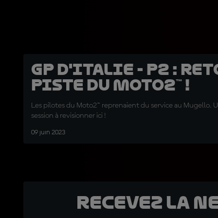
GP d'Italie - P2 : re
piste du Moto2™ !
Les pilotes du Moto2™ reprenaient du service au Mugello.
session à revisionner ici !
09 juin 2023
Recevez la N