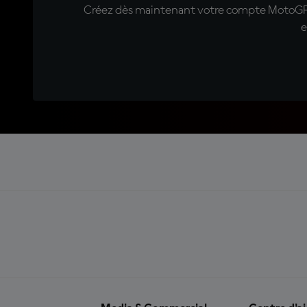
Créez dès maintenant votre compte MotoGP™ e
e