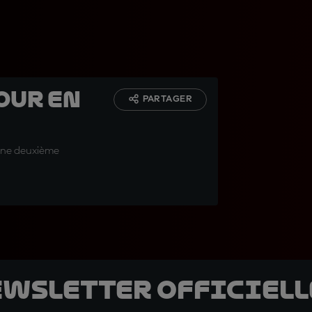
tour en
PARTAGER
 Une deuxième
ewsletter officielle