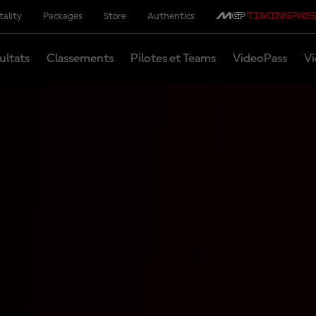
tality
Packages
Store
Authentics
ultats
Classements
Pilotes et Teams
VideoPass
Vi