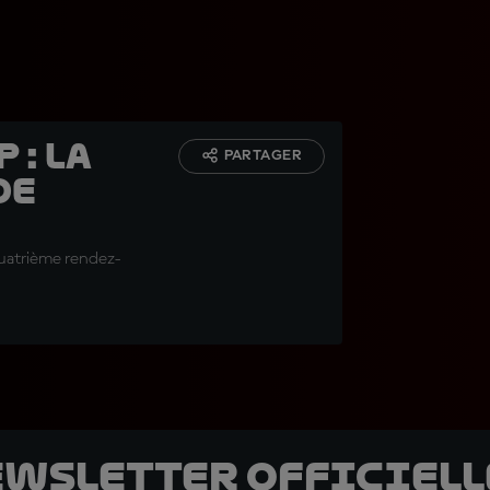
 : la
PARTAGER
de
quatrième rendez-
ewsletter officielle