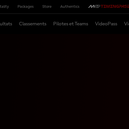
tality
Packages
Store
Authentics
ultats
Classements
Pilotes et Teams
VideoPass
Vi