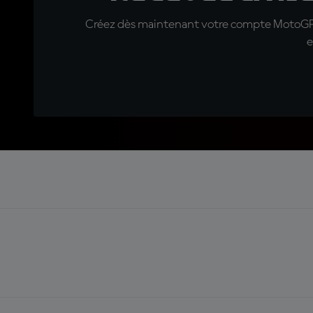
Créez dès maintenant votre compte MotoGP™ e
e