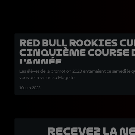
Red Bull Rookies Cup
cinquième course 
l'année
Les élèves de la promotion 2023 entamaient ce samedi le 
vous de la saison au Mugello.
10 juin 2023
Recevez la N