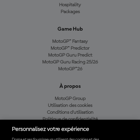
Hospitality
Packages
Game Hub
MotoGP™ Fantasy
MotoGP™ Predictor
MotoGP Guru Predict
MotoGP Guru Racing 25/26
MotoGP™26
À propos
MotoGP Group
Utilisation des cookies
Conditions d'utilisation
Politique de confidentialité
Politique d’achat
Personnalisez votre expérience
Dorna et ses fournisseurs utilisent des cookies et des