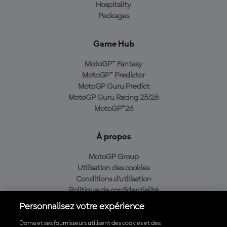
Hospitality
Packages
Game Hub
MotoGP™ Fantasy
MotoGP™ Predictor
MotoGP Guru Predict
MotoGP Guru Racing 25/26
MotoGP™26
À propos
MotoGP Group
Utilisation des cookies
Conditions d'utilisation
Politique de confidentialité
Politique d’achat
Personnalisez votre expérience
Dorna et ses fournisseurs utilisent des cookies et des