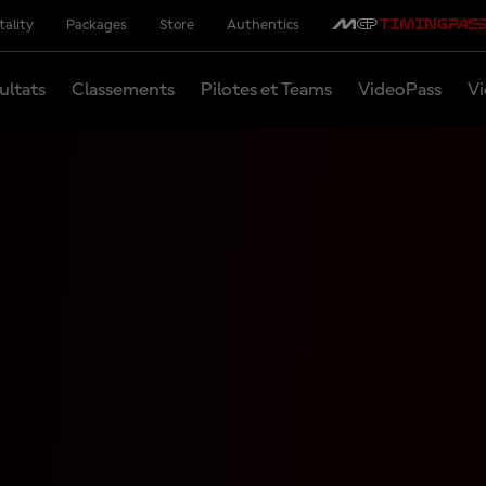
tality
Packages
Store
Authentics
ultats
Classements
Pilotes et Teams
VideoPass
Vi