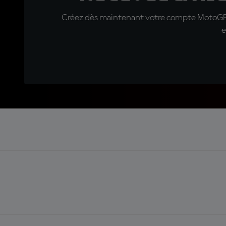
Créez dès maintenant votre compte MotoGP™ e
e