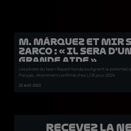
M. Márquez et Mir 
Zarco : « Il sera d'u
grande aide »
Les pilotes du team Repsol Honda soulignent le potentiel e
Français, récemment confirmé chez LCR pour 2024
22 août 2023
Recevez la N