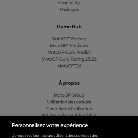
Hospitality
Packages
Game Hub
MotoGP™ Fantasy
MotoGP™ Predictor
MotoGP Guru Predict
MotoGP Guru Racing 25/26
MotoGP™26
À propos
MotoGP Group
Utilisation des cookies
Conditions d'utilisation
Politique de confidentialité
Politique d’achat
Personnalisez votre expérience
Dorna et ses fournisseurs utilisent des cookies et des