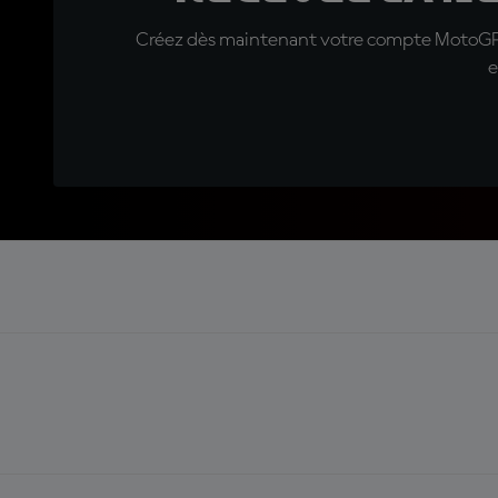
Créez dès maintenant votre compte MotoGP™ e
e