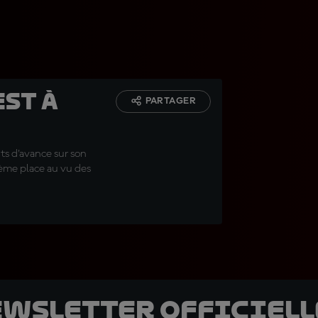
est à
PARTAGER
ts d'avance sur son
ième place au vu des
ewsletter officielle