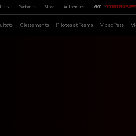
tality
Packages
Store
Authentics
ultats
Classements
Pilotes et Teams
VideoPass
Vi