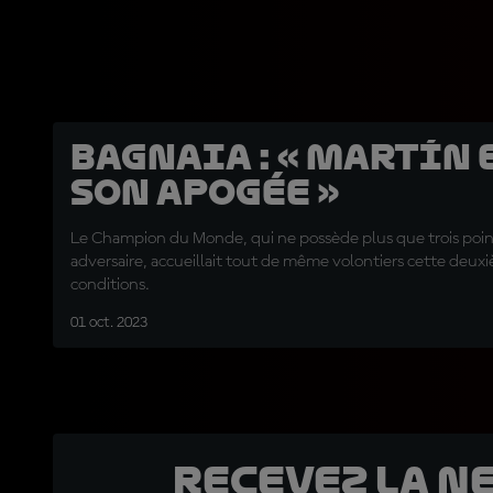
Bagnaia : « Martín 
son apogée »
Le Champion du Monde, qui ne possède plus que trois poin
adversaire, accueillait tout de même volontiers cette deux
conditions.
01 oct. 2023
Recevez la N