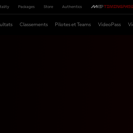
tality
Packages
Store
Authentics
ultats
Classements
Pilotes et Teams
VideoPass
Vi