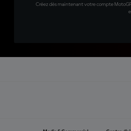
Créez dès maintenant votre compte MotoGP™ e
e