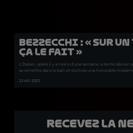
Bezzecchi : « Sur un
ça le fait »
L'Italien, opéré il y a moins d'une semaine, a tenté dès son a
se remettre dans le bain et s'octroie une honorable troisièm
13 oct. 2023
Recevez la N