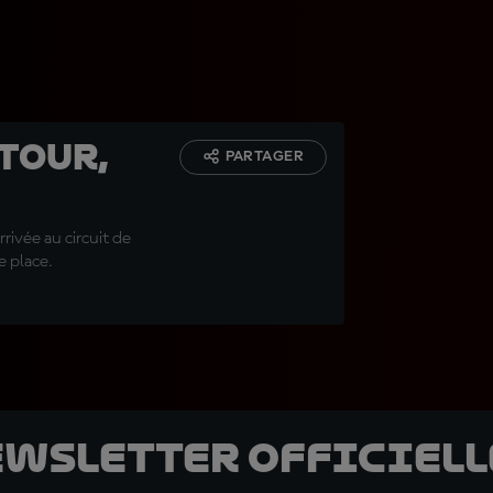
 tour,
PARTAGER
rrivée au circuit de
e place.
ewsletter officielle