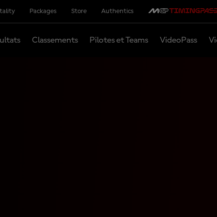
tality
Packages
Store
Authentics
ultats
Classements
Pilotes et Teams
VideoPass
Vi