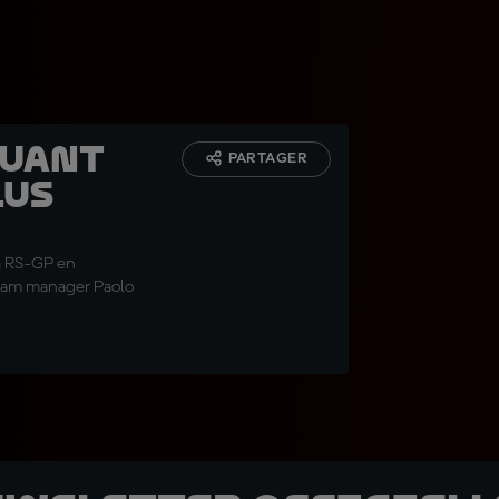
quant
PARTAGER
lus
la RS-GP en
team manager Paolo