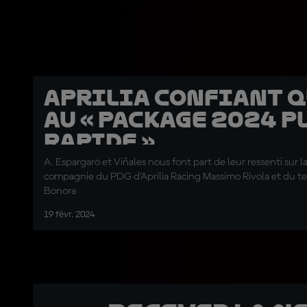
Aprilia confiant 
au « package 2024 p
rapide »
A. Espargaró et Viñales nous font part de leur ressenti sur 
compagnie du PDG d'Aprilia Racing Massimo Rivola et du 
Bonora
19 févr. 2024