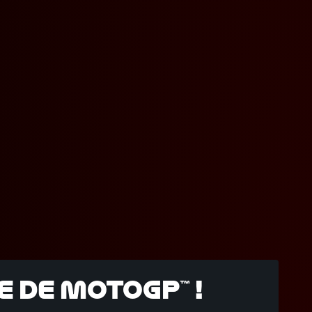
 de MotoGP™ !