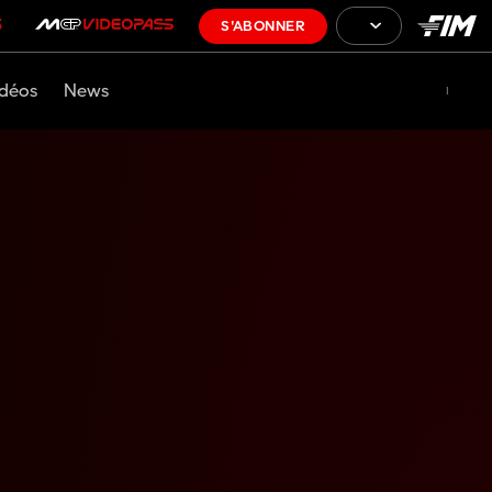
S'ABONNER
déos
News