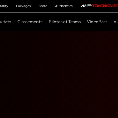
tality
Packages
Store
Authentics
ultats
Classements
Pilotes et Teams
VideoPass
Vi