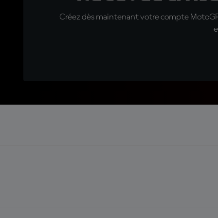
Créez dès maintenant votre compte MotoGP™ e
e