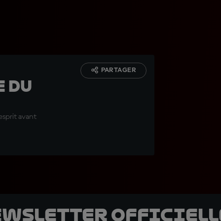
PARTAGER
e du
esprit avant
ewsletter officielle