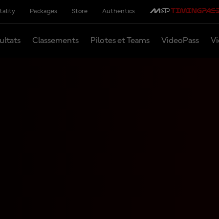
tality
Packages
Store
Authentics
ultats
Classements
Pilotes et Teams
VideoPass
Vi