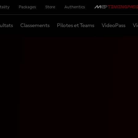
tality
Packages
Store
Authentics
ultats
Classements
Pilotes et Teams
VideoPass
Vi