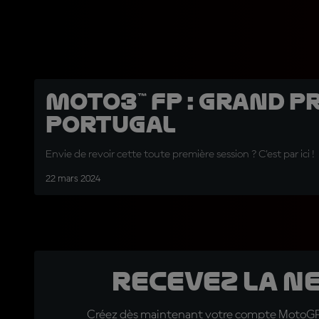
Moto3™ FP : Grand P
Portugal
Envie de revoir cette toute première session ? C'est par ici !
22 mars 2024
Recevez la N
Créez dès maintenant votre compte MotoGP™ e