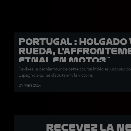
Portugal : Holgado 
Rueda, l'affrontem
final en Moto3™
Revivez le dernier tour de cette course indécise jusqu'au bo
Espagnols qui se disputaient la victoire.
24 mars 2024
Recevez la N