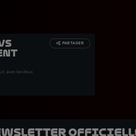
vs
PARTAGER
ent
ut, avec les deux
ewsletter officielle