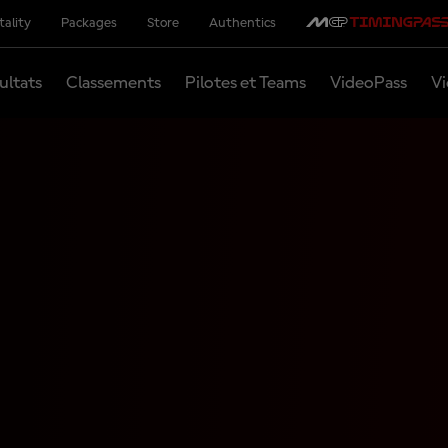
tality
Packages
Store
Authentics
ultats
Classements
Pilotes et Teams
VideoPass
Vi