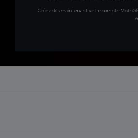
Créez dès maintenant votre compte MotoGP™ e
e