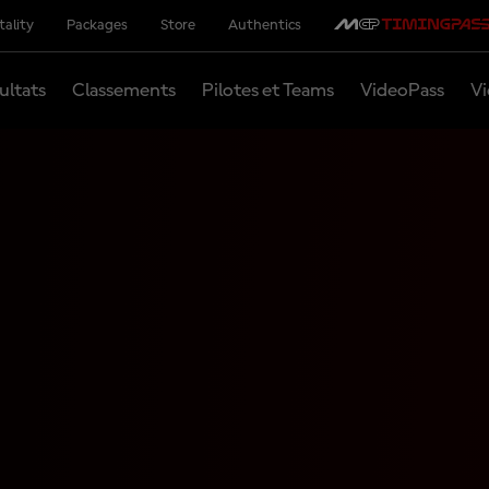
tality
Packages
Store
Authentics
ultats
Classements
Pilotes et Teams
VideoPass
Vi