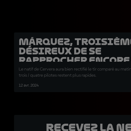
Márquez, troisièm
désireux de se
rapprocher encore
Le natif de Cervera aura bien rectifié le tir comparé au mat
trois / quatre pilotes restent plus rapides.
12 avr. 2024
Recevez la N