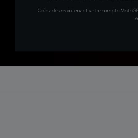
Créez dès maintenant votre compte MotoGP™ e
e