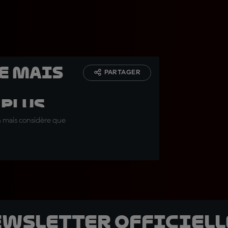
e mais
PARTAGER
 plus
in mais considère que
ewsletter officielle