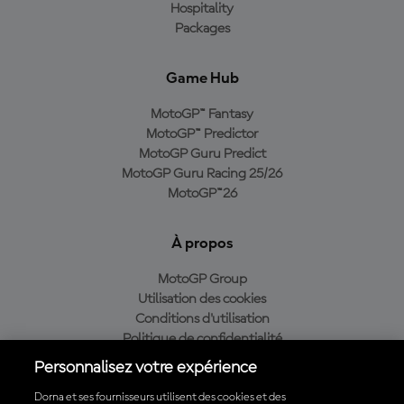
Hospitality
Packages
Game Hub
MotoGP™ Fantasy
MotoGP™ Predictor
MotoGP Guru Predict
MotoGP Guru Racing 25/26
MotoGP™26
À propos
MotoGP Group
Utilisation des cookies
Conditions d'utilisation
Politique de confidentialité
Politique d’achat
Personnalisez votre expérience
Dorna et ses fournisseurs utilisent des cookies et des