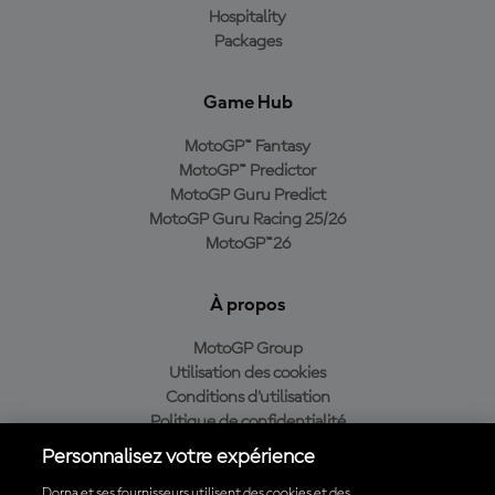
Hospitality
Packages
Game Hub
MotoGP™ Fantasy
MotoGP™ Predictor
MotoGP Guru Predict
MotoGP Guru Racing 25/26
MotoGP™26
À propos
MotoGP Group
Utilisation des cookies
Conditions d'utilisation
Politique de confidentialité
Politique d’achat
Personnalisez votre expérience
Dorna et ses fournisseurs utilisent des cookies et des