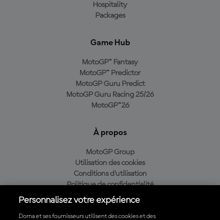
Hospitality
Packages
Game Hub
MotoGP™ Fantasy
MotoGP™ Predictor
MotoGP Guru Predict
MotoGP Guru Racing 25/26
MotoGP™26
À propos
MotoGP Group
Utilisation des cookies
Conditions d'utilisation
Politique de confidentialité
Politique d’achat
Personnalisez votre expérience
Dorna et ses fournisseurs utilisent des cookies et des