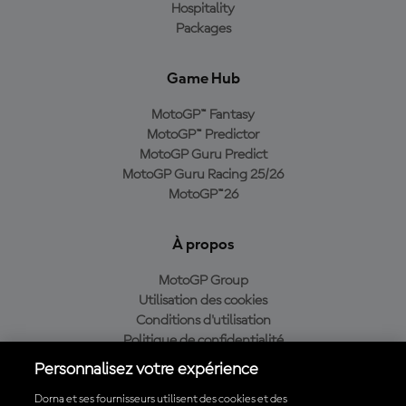
Hospitality
Packages
Game Hub
MotoGP™ Fantasy
MotoGP™ Predictor
MotoGP Guru Predict
MotoGP Guru Racing 25/26
MotoGP™26
À propos
MotoGP Group
Utilisation des cookies
Conditions d'utilisation
Politique de confidentialité
Politique d’achat
Personnalisez votre expérience
Dorna et ses fournisseurs utilisent des cookies et des