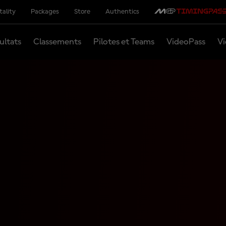
tality
Packages
Store
Authentics
ultats
Classements
Pilotes et Teams
VideoPass
Vi