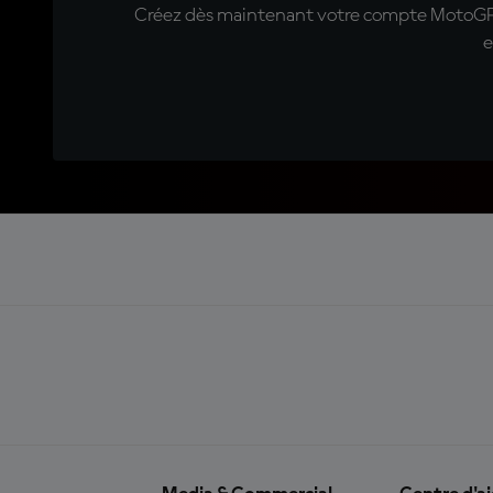
Créez dès maintenant votre compte MotoGP™ e
e