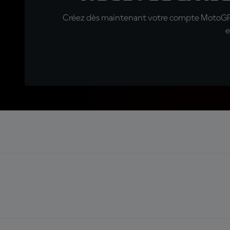
Créez dès maintenant votre compte MotoGP™ e
e