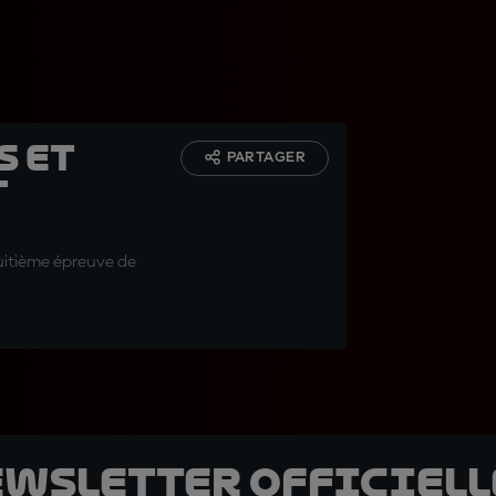
s et
PARTAGER
t
uitième épreuve de
ewsletter officielle