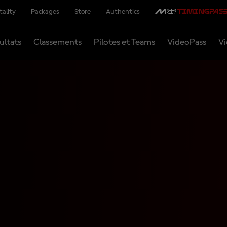
tality
Packages
Store
Authentics
ultats
Classements
Pilotes et Teams
VideoPass
Vi