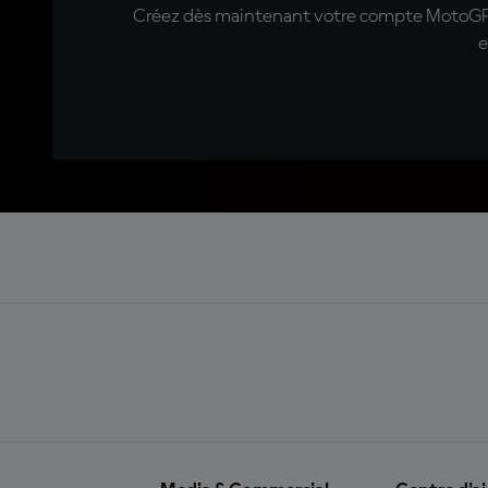
Créez dès maintenant votre compte MotoGP™ e
e