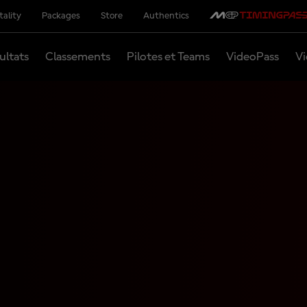
tality
Packages
Store
Authentics
ultats
Classements
Pilotes et Teams
VideoPass
Vi