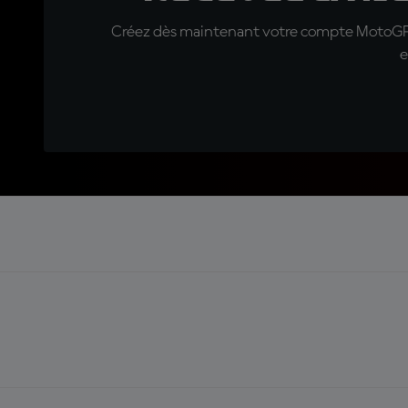
Créez dès maintenant votre compte MotoGP™ e
e