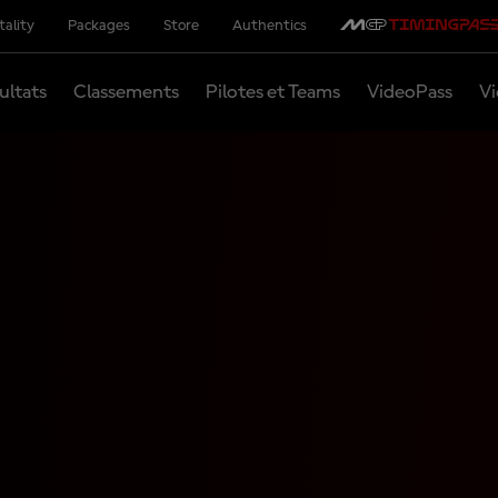
tality
Packages
Store
Authentics
ultats
Classements
Pilotes et Teams
VideoPass
Vi