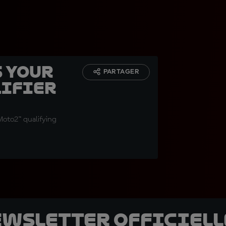
s your
PARTAGER
lifier
 Moto2™ qualifying
ewsletter officielle