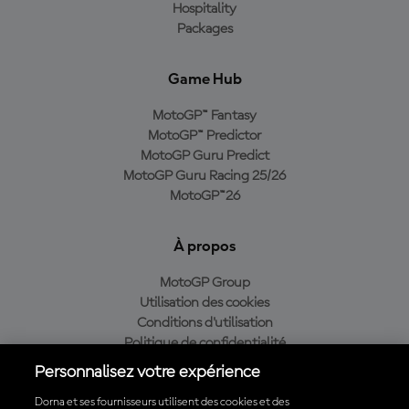
Hospitality
Packages
Game Hub
MotoGP™ Fantasy
MotoGP™ Predictor
MotoGP Guru Predict
MotoGP Guru Racing 25/26
MotoGP™26
À propos
MotoGP Group
Utilisation des cookies
Conditions d'utilisation
Politique de confidentialité
Politique d’achat
Personnalisez votre expérience
Dorna et ses fournisseurs utilisent des cookies et des