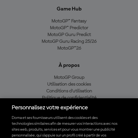
Game Hub
MotoGP™ Fantasy
MotoGP™ Predictor
MotoGP Guru Predict
MotoGP Guru Racing 25/26
MotoGP™26
À propos
MotoGP Group
Utilisation des cookies
Conditions d'utilisation
Politique de confidentialité
Politique d’achat
Personnalisez votre expérience
Dorna et ses fournisseurs utilisent des cookies et des
technologies similaires afin de mesurer vos interactions avec nos
sites web, produits, services et pour vous montrer une publicité
Télécharger l'appli officielle du MotoGP™
personnalisée, qui s’appuie sur un profil créé à partir de vos