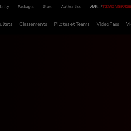
tality
Packages
Store
Authentics
ultats
Classements
Pilotes et Teams
VideoPass
Vi