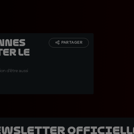
onnes
PARTAGER
er le
on d'être aussi
ewsletter officielle