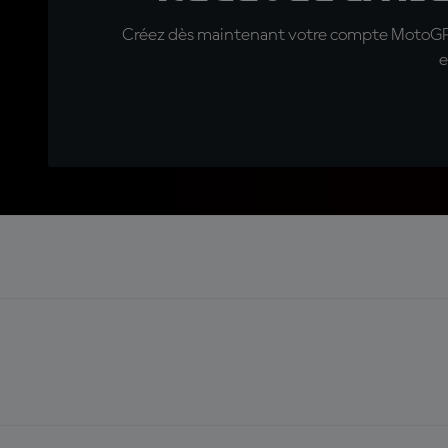
Créez dès maintenant votre compte MotoGP™ e
e