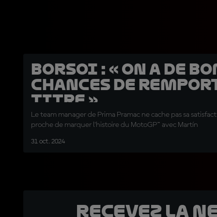
Borsoi : « On a de b
chances de remport
titre »
Le team manager de Prima Pramac ne cache pas sa satisfacti
proche de marquer l'histoire du MotoGP™ avec Martín
31 oct. 2024
Recevez la N