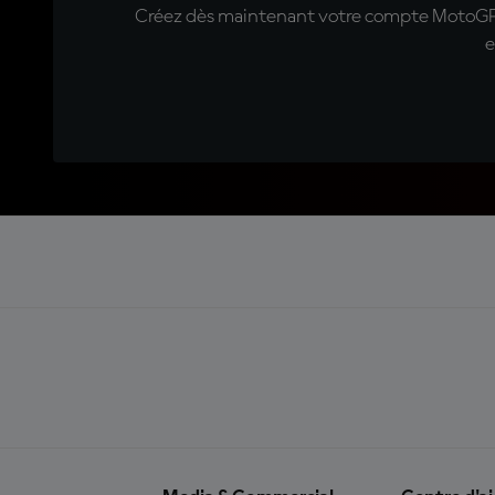
Créez dès maintenant votre compte MotoGP™ e
e