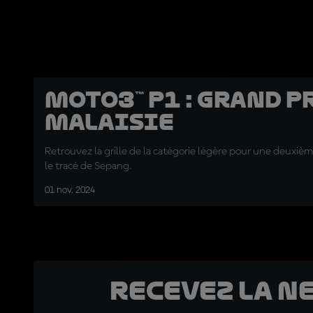
Moto3™ P1 : Grand P
Malaisie
Retrouvez la grille de la catégorie légère pour une deuxièm
le tracé de Sepang.
01 nov. 2024
Recevez la N