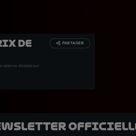
rix de
PARTAGER
e séance d'essais sur
ewsletter officielle