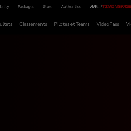
tality
Packages
Store
Authentics
ultats
Classements
Pilotes et Teams
VideoPass
Vi