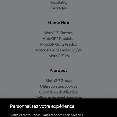
Hospitality
Packages
Game Hub
MotoGP™ Fantasy
MotoGP™ Predictor
MotoGP Guru Predict
MotoGP Guru Racing 25/26
MotoGP™26
À propos
MotoGP Group
Utilisation des cookies
Conditions d'utilisation
Politique de confidentialité
Politique d’achat
Personnalisez votre expérience
Dorna et ses fournisseurs utilisent des cookies et des