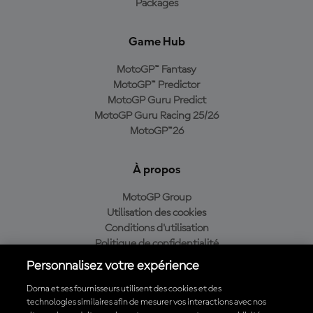
Packages
Game Hub
MotoGP™ Fantasy
MotoGP™ Predictor
MotoGP Guru Predict
MotoGP Guru Racing 25/26
MotoGP™26
À propos
MotoGP Group
Utilisation des cookies
Conditions d'utilisation
Politique de confidentialité
Politique d’achat
Personnalisez votre expérience
Dorna et ses fournisseurs utilisent des cookies et des
technologies similaires afin de mesurer vos interactions avec nos